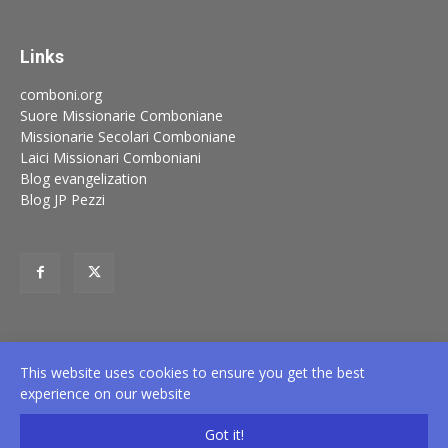
Links
comboni.org
Suore Missionarie Comboniane
Missionarie Secolari Comboniane
Laici Missionari Comboniani
Blog evangelization
Blog JP Pezzi
This website uses cookies to ensure you get the best
experience on our website
This work is licensed under a
Creative Commons
Got it!