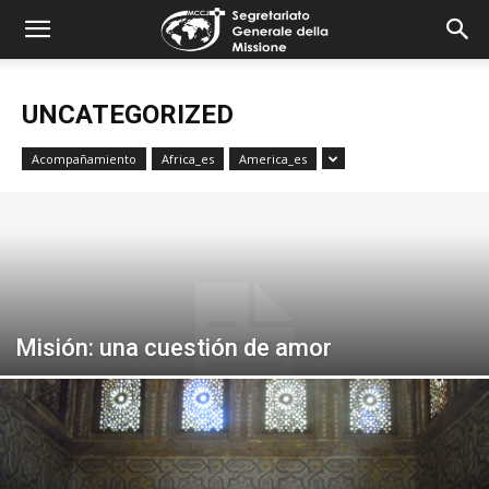
combonimission.net
UNCATEGORIZED
Acompañamiento
Africa_es
America_es
Misión: una cuestión de amor