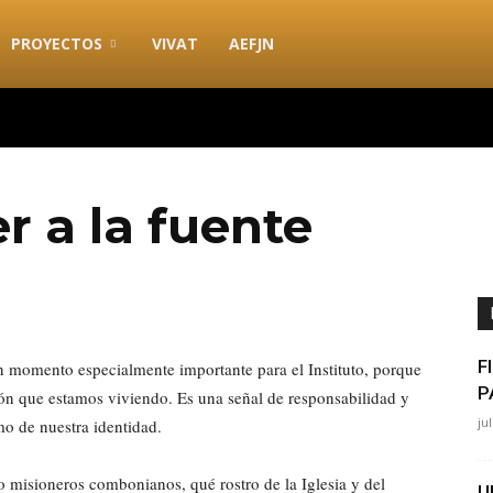
PROYECTOS
VIVAT
AEFJN
r a la fuente
F
n momento especialmente importante para el Instituto, porque
P
ión que estamos viviendo. Es una señal de responsabilidad y
ju
o de nuestra identidad.
misioneros combonianos, qué rostro de la Iglesia y del
U