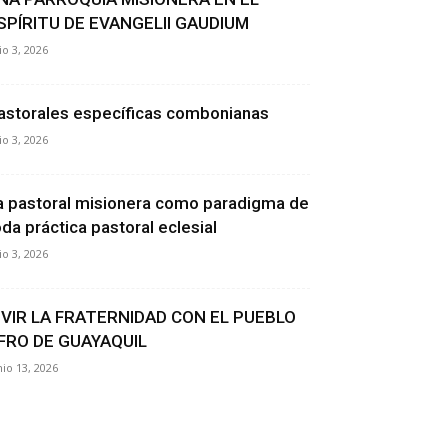
SPÍRITU DE EVANGELII GAUDIUM
lio 3, 2026
astorales específicas combonianas
lio 3, 2026
a pastoral misionera como paradigma de
oda práctica pastoral eclesial
lio 3, 2026
IVIR LA FRATERNIDAD CON EL PUEBLO
FRO DE GUAYAQUIL
nio 13, 2026