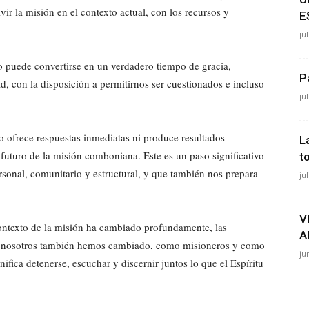
ir la misión en el contexto actual, con los recursos y
E
ju
puede convertirse en un verdadero tiempo de gracia,
P
 con la disposición a permitirnos ser cuestionados e incluso
ju
o ofrece respuestas inmediatas ni produce resultados
L
 futuro de la misión comboniana. Este es un paso significativo
t
personal, comunitario y estructural, y que también nos prepara
ju
V
 contexto de la misión ha cambiado profundamente, las
A
y nosotros también hemos cambiado, como misioneros y como
ju
gnifica detenerse, escuchar y discernir juntos lo que el Espíritu