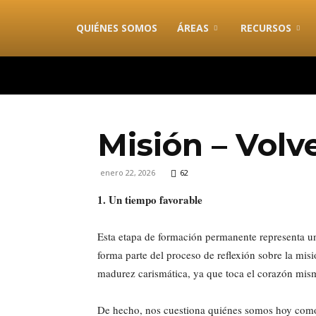
combonimission.net
QUIÉNES SOMOS
ÁREAS
RECURSOS
Misión – Volve
enero 22, 2026
62
1. Un tiempo favorable
Esta etapa de formación permanente representa u
forma parte del proceso de reflexión sobre la mis
madurez carismática, ya que toca el corazón mism
De hecho, nos cuestiona quiénes somos hoy como 