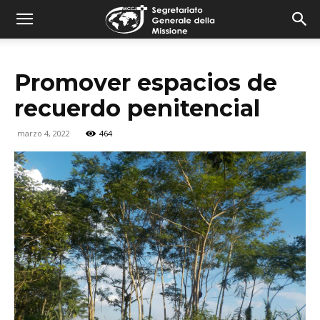
combonimission.net
Promover espacios de
recuerdo penitencial
marzo 4, 2022
464