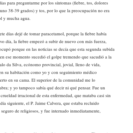
ías para preguntarme por los síntomas (fiebre, tos, dolores
uno 38-39 grados) y tos, por lo que la preocupación no era
ol y mucha agua.
siete días dejé de tomar paracetamol, porque la fiebre había
avo día, la fiebre empezó a subir de nuevo con más fuerza,
ocupó porque en las noticias se decía que esta segunda subida
Y en ese momento sucedió el golpe tremendo que sacudió a la
o da Silva, ecónomo provincial, jovial, lleno de vida,
 en su habitación como yo y con seguimiento médico
uerto en su cama. El superior de la comunidad me lo
bra; y yo tampoco sabía qué decir ni qué pensar. Fue un
rueldad irracional de esta enfermedad, que mataba casi sin
día siguiente, el P. Jaime Calvera, que estaba recluido
al seguro de religiosos, y fue internado inmediatamente,