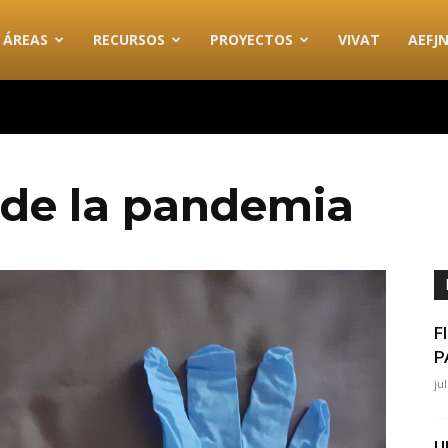
ÁREAS
RECURSOS
PROYECTOS
VIVAT
AEFJ
de la pandemia
F
P
ju
U