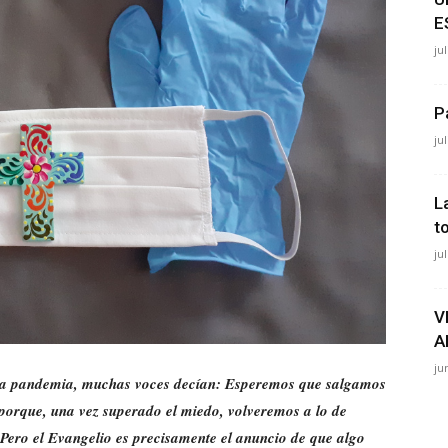
E
ju
P
ju
L
t
ju
V
A
ju
la pandemia, muchas voces decían: Esperemos que salgamos
 porque, una vez superado el miedo, volveremos a lo de
. Pero el Evangelio es precisamente el anuncio de que algo