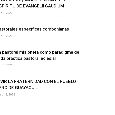
SPÍRITU DE EVANGELII GAUDIUM
lio 3, 2026
astorales específicas combonianas
lio 3, 2026
a pastoral misionera como paradigma de
oda práctica pastoral eclesial
lio 3, 2026
IVIR LA FRATERNIDAD CON EL PUEBLO
FRO DE GUAYAQUIL
nio 13, 2026