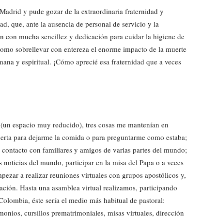
adrid y pude gozar de la extraordinaria fraternidad y
, que, ante la ausencia de personal de servicio y la
on con mucha sencillez y dedicación para cuidar la higiene de
sí como sobrellevar con entereza el enorme impacto de la muerte
a y espiritual. ¡Cómo aprecié esa fraternidad que a veces
 (un espacio muy reducido), tres cosas me mantenían en
puerta para dejarme la comida o para preguntarme como estaba;
 contacto con familiares y amigos de varias partes del mundo;
s noticias del mundo, participar en la misa del Papa o a veces
ezar a realizar reuniones virtuales con grupos apostólicos y,
ción. Hasta una asamblea virtual realizamos, participando
olombia, éste sería el medio más habitual de pastoral:
nios, cursillos prematrimoniales, misas virtuales, dirección