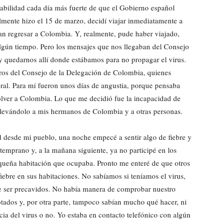
bilidad cada día más fuerte de que el Gobierno español
almente hizo el 15 de marzo, decidí viajar inmediatamente a
n regresar a Colombia. Y, realmente, pude haber viajado,
 algún tiempo. Pero los mensajes que nos llegaban del Consejo
quedarnos allí donde estábamos para no propagar el virus.
ros del Consejo de la Delegación de Colombia, quienes
ral. Para mí fueron unos días de angustia, porque pensaba
olver a Colombia. Lo que me decidió fue la incapacidad de
ir llevándolo a mis hermanos de Colombia y a otras personas.
d desde mi pueblo, una noche empecé a sentir algo de fiebre y
r temprano y, a la mañana siguiente, ya no participé en los
equeña habitación que ocupaba. Pronto me enteré de que otros
bre en sus habitaciones. No sabíamos si teníamos el virus,
ue ser precavidos. No había manera de comprobar nuestro
otados y, por otra parte, tampoco sabían mucho qué hacer, ni
ncia del virus o no. Yo estaba en contacto telefónico con algún