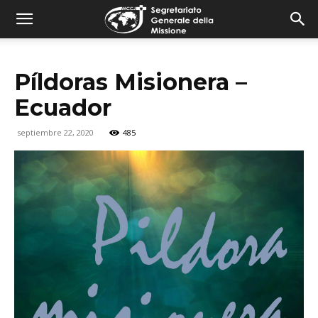
combonimission.net
Píldoras Misionera –
Ecuador
septiembre 22, 2020
485