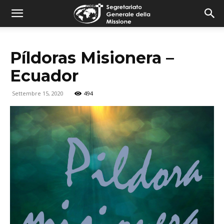
combonimission.net
Píldoras Misionera –
Ecuador
Settembre 15, 2020
494