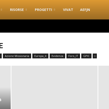
RISORSE
PROGETTI
VIVAT
AEFJN
E
Azione Missionaria
Europa_it
Evidenza
Foro_IT
GPIC
a