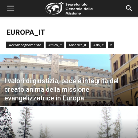
combonimission.net
EUROPA_IT
Accompagnamento
Africa_it
America_it
Asia_it
I valori di giustizia, pace e integrità del
creato anima della missione
evangelizzatrice in Europa