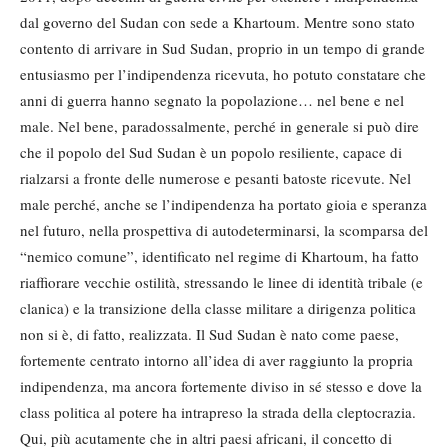
dal governo del Sudan con sede a Khartoum. Mentre sono stato
contento di arrivare in Sud Sudan, proprio in un tempo di grande
entusiasmo per l’indipendenza ricevuta, ho potuto constatare che
anni di guerra hanno segnato la popolazione… nel bene e nel
male. Nel bene, paradossalmente, perché in generale si può dire
che il popolo del Sud Sudan è un popolo resiliente, capace di
rialzarsi a fronte delle numerose e pesanti batoste ricevute. Nel
male perché, anche se l’indipendenza ha portato gioia e speranza
nel futuro, nella prospettiva di autodeterminarsi, la scomparsa del
“nemico comune”, identificato nel regime di Khartoum, ha fatto
riaffiorare vecchie ostilità, stressando le linee di identità tribale (e
clanica) e la transizione della classe militare a dirigenza politica
non si è, di fatto, realizzata. Il Sud Sudan è nato come paese,
fortemente centrato intorno all’idea di aver raggiunto la propria
indipendenza, ma ancora fortemente diviso in sé stesso e dove la
class politica al potere ha intrapreso la strada della cleptocrazia.
Qui, più acutamente che in altri paesi africani, il concetto di