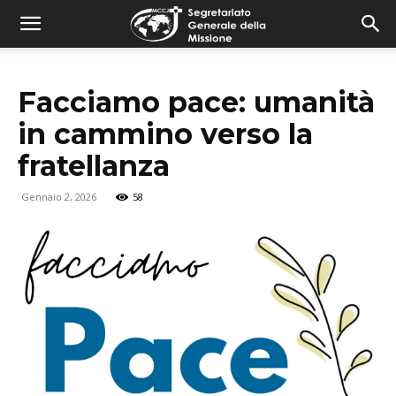
combonimission.net
Facciamo pace: umanità
in cammino verso la
fratellanza
Gennaio 2, 2026
58