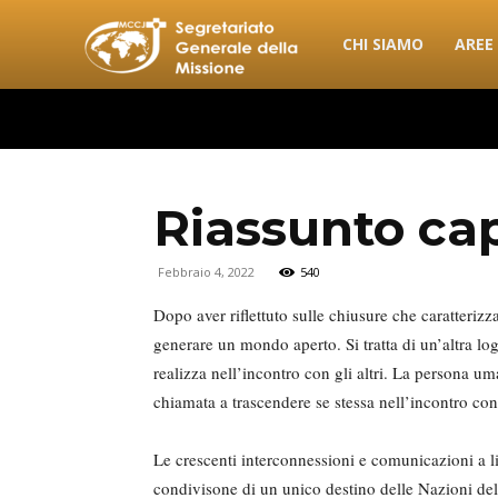
combonimission.net
CHI SIAMO
AREE
Riassunto cap
Febbraio 4, 2022
540
Dopo aver riflettuto sulle chiusure che caratteriz
generare un mondo aperto. Si tratta di un’altra log
realizza nell’incontro con gli altri. La persona um
chiamata a trascendere se stessa nell’incontro con
Le crescenti interconnessioni e comunicazioni a li
condivisone di un unico destino delle Nazioni dell