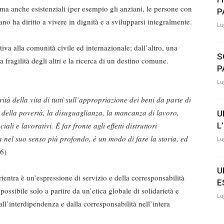
 ma anche esistenziali (per esempio gli anziani, le persone con
P
ano ha diritto a vivere in dignità e a svilupparsi integralmente.
Lu
va alla comunità civile ed internazionale; dall’altro, una
S
a fragilità degli altri e la ricerca di un destino comune.
P
Lu
ità della vita di tutti sull’appropriazione dei beni da parte di
i della povertà, la disuguaglianza, la mancanza di lavoro,
U
iali e lavorativi. È far fronte agli effetti distruttori
L
a nel suo senso più profondo, è un modo di fare la storia, ed
Lu
6)
U
ientra è un’espressione di servizio e della corresponsabilità
E
 possibile solo a partire da un’etica globale di solidarietà e
Lu
ll’interdipendenza e dalla corresponsabilità nell’intera