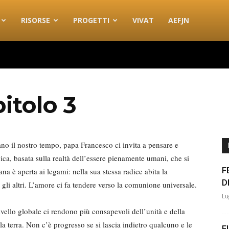
RISORSE
PROGETTI
VIVAT
AEFJN
itolo 3
zano il nostro tempo, papa Francesco ci invita a pensare e
ica, basata sulla realtà dell’essere pienamente umani, che si
F
ana è aperta ai legami: nella sua stessa radice abita la
D
 gli altri. L’amore ci fa tendere verso la comunione universale.
Lu
vello globale ci rendono più consapevoli dell’unità e della
a terra. Non c’è progresso se si lascia indietro qualcuno e le
F