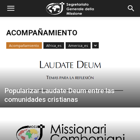
combonimission.net
ACOMPAÑAMIENTO
Acompañamiento
Africa_es
America_es
Popularizar Laudate Deum entre las
comunidades cristianas