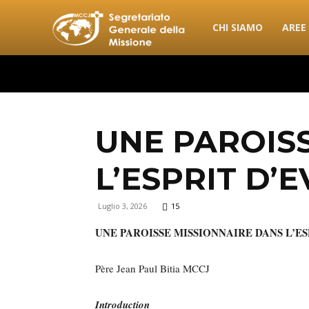
combonimission.net
CHI SIAMO
AREE
UNE PAROIS
L’ESPRIT D’
Luglio 3, 2026
15
UNE PAROISSE MISSIONNAIRE DANS L’E
Père Jean Paul Bitia MCCJ
Introduction