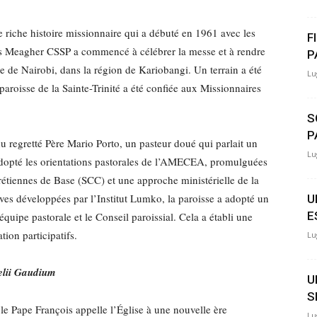
 riche histoire missionnaire qui a débuté en 1961 avec les
F
as Meagher CSSP a commencé à célébrer la messe et à rendre
P
rie de Nairobi, dans la région de Kariobangi. Un terrain a été
Lu
paroisse de la Sainte-Trinité a été confiée aux Missionnaires
S
P
u regretté Père Mario Porto, un pasteur doué qui parlait un
Lu
adopté les orientations pastorales de l’AMECEA, promulguées
iennes de Base (SCC) et une approche ministérielle de la
ives développées par l’Institut Lumko, la paroisse a adopté un
U
E
quipe pastorale et le Conseil paroissial. Cela a établi une
tion participatifs.
Lu
elii Gaudium
U
S
e Pape François appelle l’Église à une nouvelle ère
Lu