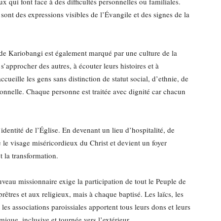
ux qui font face à des difficultés personnelles ou familiales.
e sont des expressions visibles de l’Évangile et des signes de la
 de Kariobangi est également marqué par une culture de la
s’approcher des autres, à écouter leurs histoires et à
ccueille les gens sans distinction de statut social, d’ethnie, de
rsonnelle. Chaque personne est traitée avec dignité car chacun
l’identité de l’Église. En devenant un lieu d’hospitalité, de
 le visage miséricordieux du Christ et devient un foyer
et la transformation.
eau missionnaire exige la participation de tout le Peuple de
êtres et aux religieux, mais à chaque baptisé. Les laïcs, les
les associations paroissiales apportent tous leurs dons et leurs
ue, inclusive et tournée vers l’extérieur.