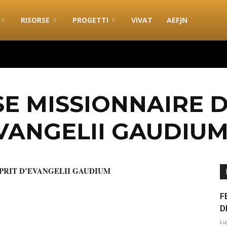
RISORSE
PROGETTI
VIVAT
AEFJN
SE MISSIONNAIRE 
EVANGELII GAUDIU
SPRIT D’EVANGELII GAUDIUM
F
D
Lu