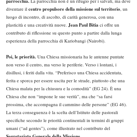
parrocchia.
La parrocchia non è un rifugio per i salvati, ma deve
centro propulsore della missione sul territorio
diventare il
, un
luogo di incontro, di ascolto, di carità generosa, con una
Jean Paul Bitia
plasticità e una creatività nuove.
ci offre un
contributo di riflessione su questo punto a partire dalla lunga
esperienza della parrocchia di Kariobangi (Nairobi).
Poi, le priorità.
Una Chiesa missionaria ha le antenne puntate
non verso il centro, ma verso le periferie. Verso i lontani, i
disillusi, i feriti dalla vita. “Preferisco una Chiesa accidentata,
ferita e sporca per essere uscita per le strade, piuttosto che una
Chiesa malata per la chiusura e la comodità” (EG 24). È una
Chiesa che non “impone le sue verità”, ma che “sa farsi
prossima, che accompagna il cammino delle persone” (EG 46).
La terza conseguenza è la scelta dell’Istituto delle pastorali
specifiche secondo le priorità continentali in termini di gruppi
umani (“ad gentes”), come illustrato nel contributo del
Segretariato Generale della Missione
.