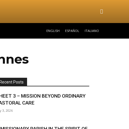
ENGLISH
ESPAÑOL
ITALIANO
ennes
Recent Posts
HEET 3 – MISSION BEYOND ORDINARY
ASTORAL CARE
ly 3, 2026
 MISSIONARY PARISH IN THE SPIRIT OF