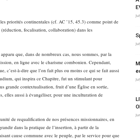
E
Ju
les priorités continentales (cf. AC ’15, 45.3) comme point de
réduction, focalisation, collaboration) dans les
S
Ju
fet apparu que, dans de nombreux cas, nous sommes, par la
 mission, en ligne avec le charisme combonien. Cependant,
M
, c’est-à-dire que l’on fait plus ou moins ce qui se fait aussi
e
udium, qui inspira ce Chapitre, fut un stimulant pour
Ju
s grande contextualisation, fruit d’une Église en sortie,
es, elles aussi à évangéliser, pour une inculturation de
L
O
Ju
unité de requalification de nos présences missionnaires, en
ndir dans la pratique de l’insertion, à partir de la
faisant cause commune avec le peuple, par le service pour que