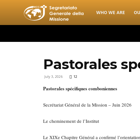
combonimission.net
WHO WE ARE
OU
Pastorales s
July 3, 2026
12
Pastorales spécifiques comboniennes
Secrétariat Général de la Mission – Juin 2026
Le cheminement de l’Institut
Le XIXe Chapitre Général a confirmé l’orientation