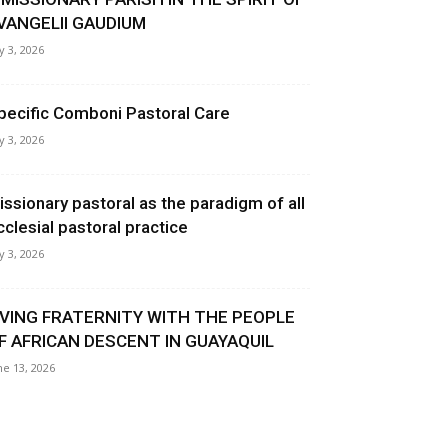
VANGELII GAUDIUM
ly 3, 2026
pecific Comboni Pastoral Care
ly 3, 2026
issionary pastoral as the paradigm of all
cclesial pastoral practice
ly 3, 2026
IVING FRATERNITY WITH THE PEOPLE
F AFRICAN DESCENT IN GUAYAQUIL
ne 13, 2026