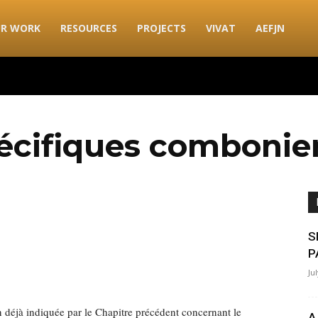
R WORK
RESOURCES
PROJECTS
VIVAT
AEFJN
pécifiques comboni
S
P
Ju
 déjà indiquée par le Chapitre précédent concernant le
A