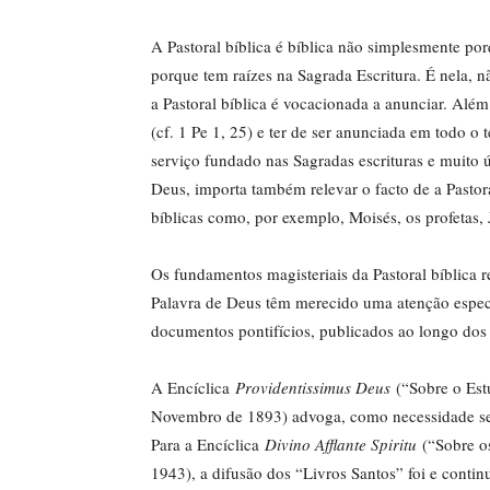
A Pastoral bíblica é bíblica não simplesmente po
porque tem raízes na Sagrada Escritura. É nela, 
a Pastoral bíblica é vocacionada a anunciar. Alé
(cf. 1 Pe 1, 25) e ter de ser anunciada em todo o 
serviço fundado nas Sagradas escrituras e muito 
Deus, importa também relevar o facto de a Pastora
bíblicas como, por exemplo, Moisés, os profetas, 
Os fundamentos magisteriais da Pastoral bíblica r
Palavra de Deus têm merecido uma atenção especi
documentos pontifícios, publicados ao longo dos 
A Encíclica
Providentissimus Deus
(“Sobre o Est
Novembro de 1893) advoga, como necessidade semp
Para a Encíclica
Divino Afflante Spiritu
(“Sobre os
1943), a difusão dos “Livros Santos” foi e contin