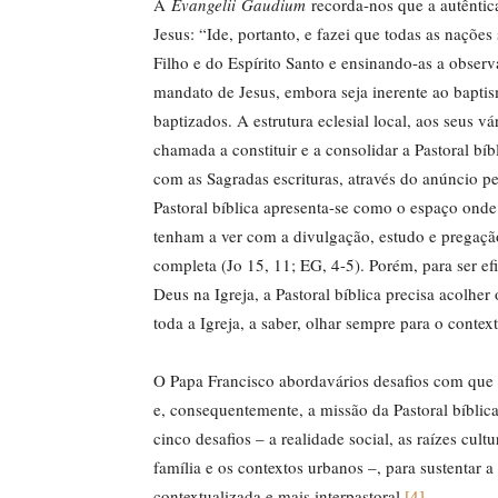
A
Evangelii
Gaudium
recorda-nos que a autêntica
Jesus: “Ide, portanto, e fazei que todas as naçõe
Filho e do Espírito Santo e ensinando-as a obser
mandato de Jesus, embora seja inerente ao bapti
baptizados. A estrutura eclesial local, aos seus v
chamada a constituir e a consolidar a Pastoral bíb
com as Sagradas escrituras, através do anúncio p
Pastoral bíblica apresenta-se como o espaço onde
tenham a ver com a divulgação, estudo e pregação
completa (Jo 15, 11; EG, 4-5). Porém, para ser ef
Deus na Igreja, a Pastoral bíblica precisa acolhe
toda a Igreja, a saber, olhar sempre para o conte
O Papa Francisco abordavários desafios com que s
e, consequentemente, a missão da Pastoral bíblica
cinco desafios – a realidade social, as raízes cul
família e os contextos urbanos –, para sustentar a
contextualizada e mais interpastoral.
[4]