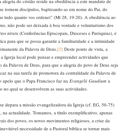
 alegria do cristão reside na obediência a este mandato de
s se tornem discípulos, baptizando-as em nome do Pai, do
var tudo quanto vos ordenei” (Mt 28, 19-20). A obediência ao
smo, não pode ser deixada à boa vontade e voluntarismo dos
ários níveis (Conferências Episcopais, Dioceses e Paróquias), é
lica para que se possa garantir a familiaridade e a intimidade
ermanente da Palavra de Deus.
[3]
Deste ponto de vista, a
 a Igreja local pode pensar e empreender actividades que
 da Palavra de Deus, para que a alegria do povo de Deus seja
icaz na sua tarefa de promotora da centralidade da Palavra de
r o apelo que o Papa Francisco faz na
Evangelii
Gaudium
a
xto no qual se desenvolvem as suas actividades.
e depara a missão evangelizadora da Igreja (cf. EG, 50-75)
, na actualidade. Tomamos, a título exemplificativo, apenas
turais dos povos, os novos movimentos religiosos, a crise da
 inevitável necessidade de a Pastoral bíblica se tornar mais