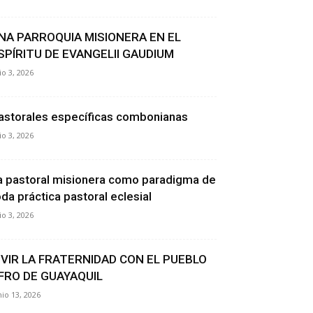
NA PARROQUIA MISIONERA EN EL
SPÍRITU DE EVANGELII GAUDIUM
lio 3, 2026
astorales específicas combonianas
lio 3, 2026
a pastoral misionera como paradigma de
oda práctica pastoral eclesial
lio 3, 2026
IVIR LA FRATERNIDAD CON EL PUEBLO
FRO DE GUAYAQUIL
nio 13, 2026