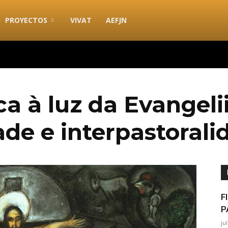
PROYECTOS
VIVAT
AEFJN
ica à luz da Evangel
de e interpastorali
F
P
ju