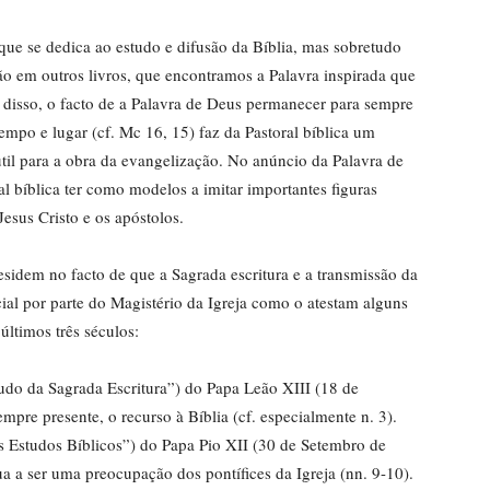
rque se dedica ao estudo e difusão da Bíblia, mas sobretudo
não em outros livros, que encontramos a Palavra inspirada que
m disso, o facto de a Palavra de Deus permanecer para sempre
tempo e lugar (cf. Mc 16, 15) faz da Pastoral bíblica um
útil para a obra da evangelização. No anúncio da Palavra de
l bíblica ter como modelos a imitar importantes figuras
Jesus Cristo e os apóstolos.
esidem no facto de que a Sagrada escritura e a transmissão da
al por parte do Magistério da Igreja como o atestam alguns
últimos três séculos:
udo da Sagrada Escritura”) do Papa Leão XIII (18 de
re presente, o recurso à Bíblia (cf. especialmente n. 3).
 Estudos Bíblicos”) do Papa Pio XII (30 de Setembro de
ua a ser uma preocupação dos pontífices da Igreja (nn. 9-10).