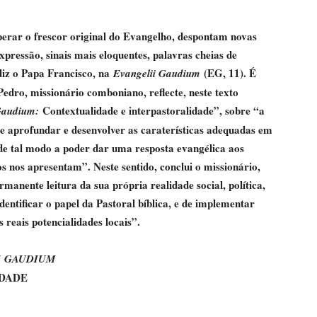
erar o frescor original do Evangelho, despontam novas
xpressão, sinais mais eloquentes, palavras cheias de
diz o Papa Francisco, na
(EG, 11). É
Evangelii Gaudium
Pedro, missionário comboniano, reflecte, neste texto
Contextualidade e interpastoralidade”, sobre “a
Gaudium:
 de aprofundar e desenvolver as caraterísticas adequadas em
 de tal modo a poder dar uma resposta evangélica aos
s nos apresentam”. Neste sentido, conclui o missionário,
manente leitura da sua própria realidade social, política,
dentificar o papel da Pastoral bíblica, e de implementar
 reais potencialidades locais”.
I
GAUDIUM
IDADE