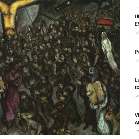
U
E
ju
P
ju
L
t
ju
V
A
ju